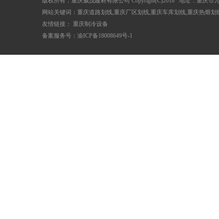
版权所有：重庆威茂建材有限公司 Copyright(C)2018 地址：
网站关键词：重庆道路划线,重庆厂区划线,重庆车库划线,重庆热熔划
友情链接：
重庆制冷设备
备案服务号：
渝ICP备18008649号-1